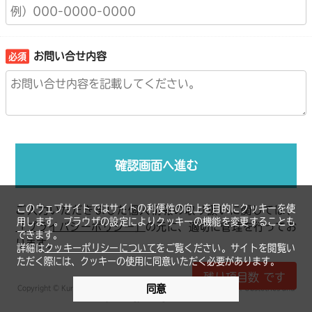
お問い合せ内容
確認画面へ進む
このウェブサイトではサイトの利便性の向上を目的にクッキーを使
ご入力いただきました個人情報の取り扱いに関しては、
用します。ブラウザの設定によりクッキーの機能を変更することも
「プライバシーポリシー」
の元に、適切に管理を行ってお
できます。
ります。
詳細は
クッキーポリシーについて
をご覧ください。サイトを閲覧い
ただく際には、クッキーの使用に同意いただく必要があります。
残り項目数
です
同意
Copyright © Kurume University School of Medicine Department of Obstetrics and
Gynecology. All rights reserved..